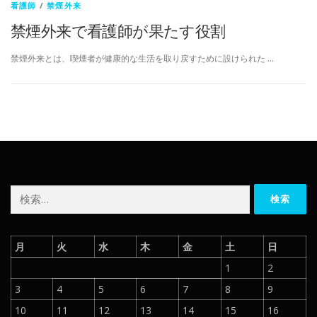
看護師
/
禁煙外来
禁煙外来で看護師が果たす役割
禁煙外来とは、喫煙者が健康的な生活を取り戻すために設けられた …
検
索:
月
火
水
木
金
土
日
1
2
3
4
5
6
7
8
9
10
11
12
13
14
15
16