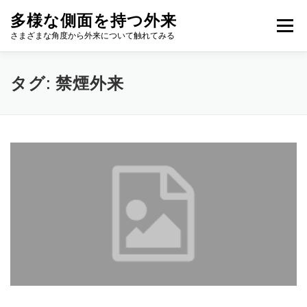
コ
多様な側面を持つ外来
ン
メニュー
テ
さまざまな角度から外来について触れてみる
ン
ツ
へ
タグ:
禁煙外来
ス
キ
ッ
プ