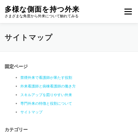
コ
多様な側面を持つ外来
ン
メニュー
テ
さまざまな角度から外来について触れてみる
ン
ツ
へ
サイトマップ
ス
キ
ッ
プ
固定ページ
禁煙外来で看護師が果たす役割
外来看護師と病棟看護師の働き方
スキルアップを図りやすい外来
専門外来の特徴と役割について
サイトマップ
カテゴリー