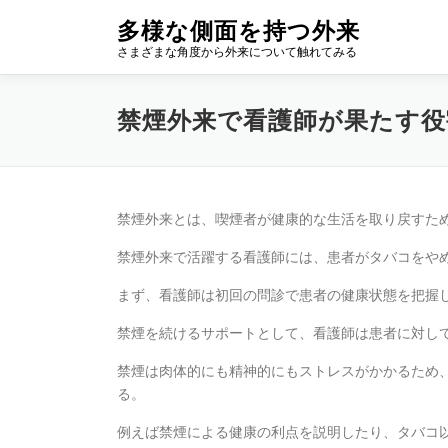
コ
多様な側面を持つ外来
ン
さまざまな角度から外来について触れてみる
テ
ン
ツ
禁煙外来で看護師が果たす役
へ
ス
キ
ッ
プ
禁煙外来とは、喫煙者が健康的な生活を取り戻すた
禁煙外来で活躍する看護師には、患者がタバコをや
まず、看護師は初回の問診で患者の健康状態を把握
禁煙を続けるサポートとして、看護師は患者に対し
禁煙は肉体的にも精神的にもストレスがかかるため
る。
例えば禁煙による健康の利点を説明したり、タバコ