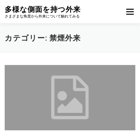
コ
多様な側面を持つ外来
ン
メニュー
テ
さまざまな角度から外来について触れてみる
ン
ツ
へ
カテゴリー:
禁煙外来
ス
キ
ッ
プ