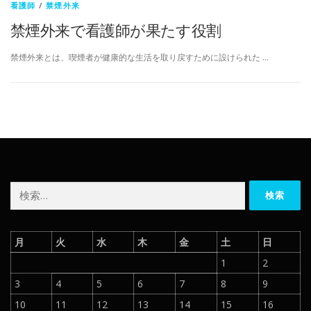
看護師
/
禁煙外来
禁煙外来で看護師が果たす役割
禁煙外来とは、喫煙者が健康的な生活を取り戻すために設けられた …
検
索:
月
火
水
木
金
土
日
1
2
3
4
5
6
7
8
9
10
11
12
13
14
15
16