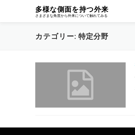
コ
多様な側面を持つ外来
ン
さまざまな角度から外来について触れてみる
テ
ン
ツ
カテゴリー:
特定分野
へ
ス
キ
ッ
プ