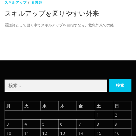
スキルアップ
/
看護師
スキルアップを図りやすい外来
看護師として働く中でスキルアップを目指すなら、救急外来での経 …
検
索:
月
火
水
木
金
土
日
1
2
3
4
5
6
7
8
9
10
11
12
13
14
15
16