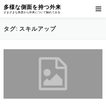
コ
多様な側面を持つ外来
ン
メニュー
テ
さまざまな角度から外来について触れてみる
ン
ツ
へ
タグ:
スキルアップ
ス
キ
ッ
プ