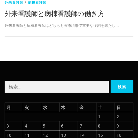
外来看護師
/
病棟看護師
外来看護師と病棟看護師の働き方
外来看護師と病棟看護師はどちらも医療現場で重要な役割を果たし …
検
索:
月
火
水
木
金
土
日
1
2
3
4
5
6
7
8
9
10
11
12
13
14
15
16