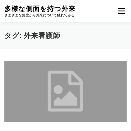
コ
多様な側面を持つ外来
ン
メニュー
テ
さまざまな角度から外来について触れてみる
ン
ツ
へ
タグ:
外来看護師
ス
キ
ッ
プ