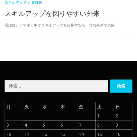
スキルアップ
/
看護師
スキルアップを図りやすい外来
看護師として働く中でスキルアップを目指すなら、救急外来での経 …
検
索:
月
火
水
木
金
土
日
1
2
3
4
5
6
7
8
9
10
11
12
13
14
15
16