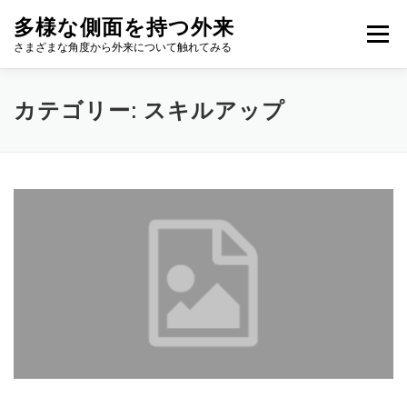
コ
多様な側面を持つ外来
ン
メニュー
テ
さまざまな角度から外来について触れてみる
ン
ツ
へ
カテゴリー:
スキルアップ
ス
キ
ッ
プ